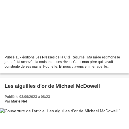
Publié aux éditions Les Presses de la Cité Résumé : Ma mère est morte le
jour où fut achevée la maison de ses rêves. C’est mon père qui l’avait
construite de ses mains. Pour elle. Et nous y avons emménagé, le
lendemain de son enterrement. Sans elle. Ce...
Les aiguilles d'or de Michael McDowell
Publié le 03/09/2023 à 08:23
Par
Marie Nel