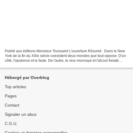
Publié aux éditions Monsieur Toussaint L'ouverture Résumé : Dans le New
York de la fin du XIXe siècle coexistent deux mondes que tout oppose. D'un
côté, l'opulence et le faste. De l'autre, le vice monnayé et l'alcool frelaté.
C'est à leur frontière, au...
Hébergé par Overblog
Top articles
Pages
Contact
Signaler un abus
C.G.U.
Cookies et données personnelles