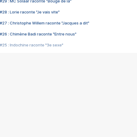
#29 : MC Solaar raconte "Bouge de là"
28 : Lorie raconte "Je vais vite"
#27 : Christophe Willem raconte "Jacques a dit"
#26 : Chimène Badi raconte "Entre nous"
#25 : Indochine raconte "3e sexe"
#24 : Zaho raconte "C'est chelou"
#23 : Patrick Bruel raconte "Au café des délices"
#22 : Kyo raconte "Le chemin"
#21 : Nolwenn Leroy raconte "Cassé"
#20 : Patrick Hernandez raconte "Born to be alive"
#19 : Lorie raconte "Près de moi"
#18 : Michael Jones raconte "A nos actes manqués" (avec Jean-Jacque
#17 : Khaled raconte "Aïcha"