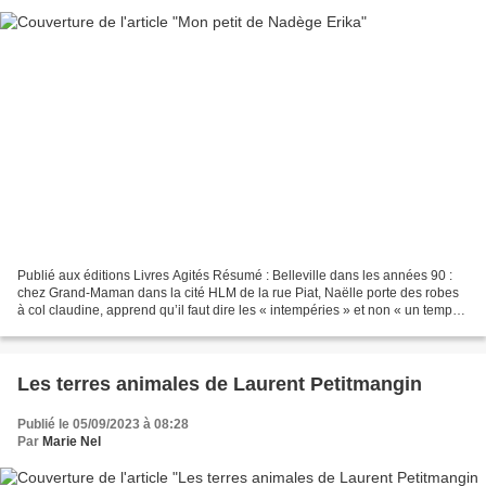
Publié aux éditions Livres Agités Résumé : Belleville dans les années 90 :
chez Grand-Maman dans la cité HLM de la rue Piat, Naëlle porte des robes
à col claudine, apprend qu’il faut dire les « intempéries » et non « un temps
de merde », va manger chez...
Les terres animales de Laurent Petitmangin
Publié le 05/09/2023 à 08:28
Par
Marie Nel