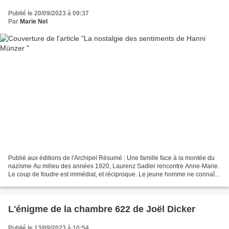
Publié le 20/09/2023 à 09:37
Par
Marie Nel
Publié aux éditions de l'Archipel Résumé : Une famille face à la montée du
nazisme Au milieu des années 1920, Laurenz Sadler rencontre Anne-Marie.
Le coup de foudre est immédiat, et réciproque. Le jeune homme ne connaît
alors ni le passé mouvementé de...
L'énigme de la chambre 622 de Joël Dicker
Publié le 13/09/2023 à 10:54