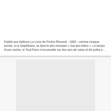
Publié aux éditions Le Livre de Poche Résumé : 1885 : comme chaque
année, à la Salpêtrière, se tient le très mondain « bal des folles ». Le temps
d’une soirée, le Tout-Paris s’encanaille sur des airs de valse et de polka en
compagnie de femmes déguisées...