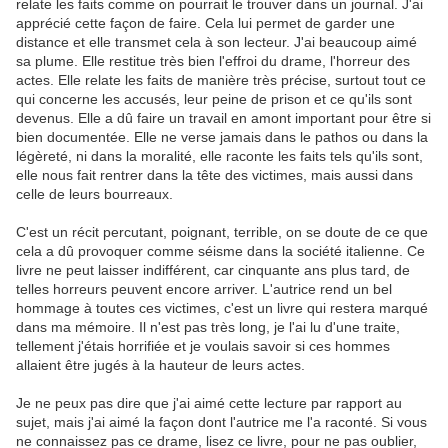
relate les faits comme on pourrait le trouver dans un journal. J'ai
apprécié cette façon de faire. Cela lui permet de garder une
distance et elle transmet cela à son lecteur. J'ai beaucoup aimé
sa plume. Elle restitue très bien l'effroi du drame, l'horreur des
actes. Elle relate les faits de manière très précise, surtout tout ce
qui concerne les accusés, leur peine de prison et ce qu'ils sont
devenus. Elle a dû faire un travail en amont important pour être si
bien documentée. Elle ne verse jamais dans le pathos ou dans la
légèreté, ni dans la moralité, elle raconte les faits tels qu'ils sont,
elle nous fait rentrer dans la tête des victimes, mais aussi dans
celle de leurs bourreaux.
C'est un récit percutant, poignant, terrible, on se doute de ce que
cela a dû provoquer comme séisme dans la société italienne. Ce
livre ne peut laisser indifférent, car cinquante ans plus tard, de
telles horreurs peuvent encore arriver. L'autrice rend un bel
hommage à toutes ces victimes, c'est un livre qui restera marqué
dans ma mémoire. Il n'est pas très long, je l'ai lu d'une traite,
tellement j'étais horrifiée et je voulais savoir si ces hommes
allaient être jugés à la hauteur de leurs actes.
Je ne peux pas dire que j'ai aimé cette lecture par rapport au
sujet, mais j'ai aimé la façon dont l'autrice me l'a raconté. Si vous
ne connaissez pas ce drame, lisez ce livre, pour ne pas oublier,