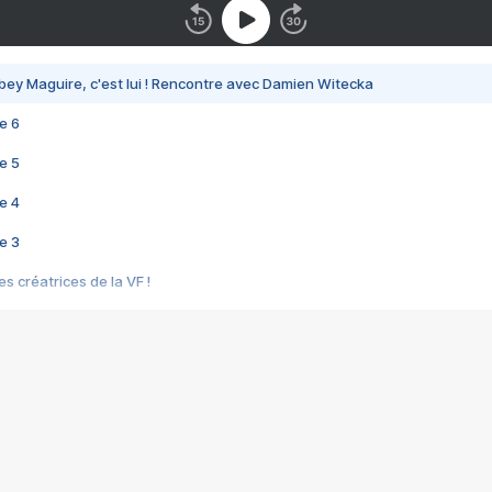
bey Maguire, c'est lui ! Rencontre avec Damien Witecka
e 6
e 5
e 4
e 3
s créatrices de la VF !
e 2
e 1
e Mektoub My Love arrive enfin ! Rencontre avec Shaïn Boumedine et Sal
i : après Toni en famille
elle réalise le bouleversant Dites lui que je l'aime