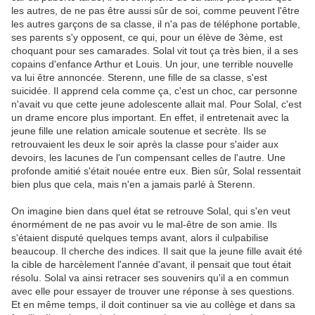
les autres, de ne pas être aussi sûr de soi, comme peuvent l'être
les autres garçons de sa classe, il n'a pas de téléphone portable,
ses parents s'y opposent, ce qui, pour un élève de 3ème, est
choquant pour ses camarades. Solal vit tout ça très bien, il a ses
copains d'enfance Arthur et Louis. Un jour, une terrible nouvelle
va lui être annoncée. Sterenn, une fille de sa classe, s'est
suicidée. Il apprend cela comme ça, c'est un choc, car personne
n'avait vu que cette jeune adolescente allait mal. Pour Solal, c'est
un drame encore plus important. En effet, il entretenait avec la
jeune fille une relation amicale soutenue et secrète. Ils se
retrouvaient les deux le soir après la classe pour s'aider aux
devoirs, les lacunes de l'un compensant celles de l'autre. Une
profonde amitié s'était nouée entre eux. Bien sûr, Solal ressentait
bien plus que cela, mais n'en a jamais parlé à Sterenn.
On imagine bien dans quel état se retrouve Solal, qui s'en veut
énormément de ne pas avoir vu le mal-être de son amie. Ils
s'étaient disputé quelques temps avant, alors il culpabilise
beaucoup. Il cherche des indices. Il sait que la jeune fille avait été
la cible de harcèlement l'année d'avant, il pensait que tout était
résolu. Solal va ainsi retracer ses souvenirs qu'il a en commun
avec elle pour essayer de trouver une réponse à ses questions.
Et en même temps, il doit continuer sa vie au collège et dans sa