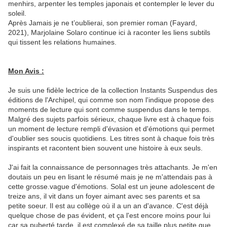
menhirs, arpenter les temples japonais et contempler le lever du
soleil.
Après Jamais je ne t’oublierai, son premier roman (Fayard,
2021), Marjolaine Solaro continue ici à raconter les liens subtils
qui tissent les relations humaines.
Mon Avis :
Je suis une fidèle lectrice de la collection Instants Suspendus des
éditions de l'Archipel, qui comme son nom l'indique propose des
moments de lecture qui sont comme suspendus dans le temps.
Malgré des sujets parfois sérieux, chaque livre est à chaque fois
un moment de lecture rempli d'évasion et d'émotions qui permet
d'oublier ses soucis quotidiens. Les titres sont à chaque fois très
inspirants et racontent bien souvent une histoire à eux seuls.
J'ai fait la connaissance de personnages très attachants. Je m'en
doutais un peu en lisant le résumé mais je ne m'attendais pas à
cette grosse.vague d'émotions. Solal est un jeune adolescent de
treize ans, il vit dans un foyer aimant avec ses parents et sa
petite soeur. Il est au collège où il a un an d'avance. C'est déjà
quelque chose de pas évident, et ça l'est encore moins pour lui
car sa puberté tarde, il est complexé de sa taille plus petite que