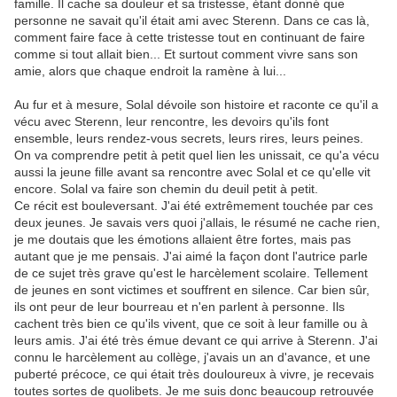
famille. Il cache sa douleur et sa tristesse, étant donné que
personne ne savait qu'il était ami avec Sterenn. Dans ce cas là,
comment faire face à cette tristesse tout en continuant de faire
comme si tout allait bien... Et surtout comment vivre sans son
amie, alors que chaque endroit la ramène à lui...
Au fur et à mesure, Solal dévoile son histoire et raconte ce qu'il a
vécu avec Sterenn, leur rencontre, les devoirs qu'ils font
ensemble, leurs rendez-vous secrets, leurs rires, leurs peines.
On va comprendre petit à petit quel lien les unissait, ce qu'a vécu
aussi la jeune fille avant sa rencontre avec Solal et ce qu'elle vit
encore. Solal va faire son chemin du deuil petit à petit.
Ce récit est bouleversant. J'ai été extrêmement touchée par ces
deux jeunes. Je savais vers quoi j'allais, le résumé ne cache rien,
je me doutais que les émotions allaient être fortes, mais pas
autant que je me pensais. J'ai aimé la façon dont l'autrice parle
de ce sujet très grave qu'est le harcèlement scolaire. Tellement
de jeunes en sont victimes et souffrent en silence. Car bien sûr,
ils ont peur de leur bourreau et n'en parlent à personne. Ils
cachent très bien ce qu'ils vivent, que ce soit à leur famille ou à
leurs amis. J'ai été très émue devant ce qui arrive à Sterenn. J'ai
connu le harcèlement au collège, j'avais un an d'avance, et une
puberté précoce, ce qui était très douloureux à vivre, je recevais
toutes sortes de quolibets. Je me suis donc beaucoup retrouvée