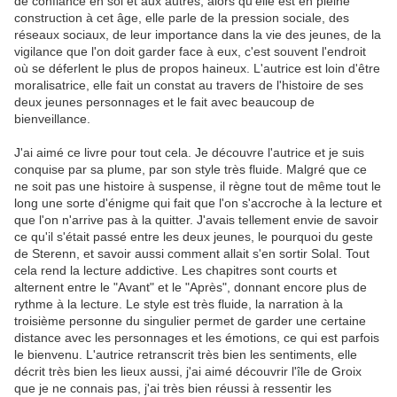
de confiance en soi et aux autres, alors qu'elle est en pleine
construction à cet âge, elle parle de la pression sociale, des
réseaux sociaux, de leur importance dans la vie des jeunes, de la
vigilance que l'on doit garder face à eux, c'est souvent l'endroit
où se déferlent le plus de propos haineux. L'autrice est loin d'être
moralisatrice, elle fait un constat au travers de l'histoire de ses
deux jeunes personnages et le fait avec beaucoup de
bienveillance.
J'ai aimé ce livre pour tout cela. Je découvre l'autrice et je suis
conquise par sa plume, par son style très fluide. Malgré que ce
ne soit pas une histoire à suspense, il règne tout de même tout le
long une sorte d'énigme qui fait que l'on s'accroche à la lecture et
que l'on n'arrive pas à la quitter. J'avais tellement envie de savoir
ce qu'il s'était passé entre les deux jeunes, le pourquoi du geste
de Sterenn, et savoir aussi comment allait s'en sortir Solal. Tout
cela rend la lecture addictive. Les chapitres sont courts et
alternent entre le "Avant" et le "Après", donnant encore plus de
rythme à la lecture. Le style est très fluide, la narration à la
troisième personne du singulier permet de garder une certaine
distance avec les personnages et les émotions, ce qui est parfois
le bienvenu. L'autrice retranscrit très bien les sentiments, elle
décrit très bien les lieux aussi, j'ai aimé découvrir l'île de Groix
que je ne connais pas, j'ai très bien réussi à ressentir les