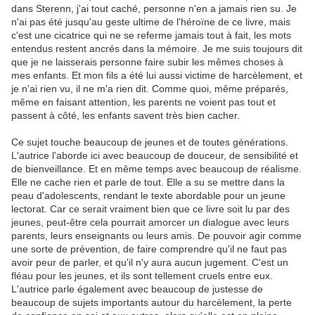
dans Sterenn, j'ai tout caché, personne n'en a jamais rien su. Je
n'ai pas été jusqu'au geste ultime de l'héroïne de ce livre, mais
c'est une cicatrice qui ne se referme jamais tout à fait, les mots
entendus restent ancrés dans la mémoire. Je me suis toujours dit
que je ne laisserais personne faire subir les mêmes choses à
mes enfants. Et mon fils a été lui aussi victime de harcèlement, et
je n'ai rien vu, il ne m'a rien dit. Comme quoi, même préparés,
même en faisant attention, les parents ne voient pas tout et
passent à côté, les enfants savent très bien cacher.
Ce sujet touche beaucoup de jeunes et de toutes générations.
L'autrice l'aborde ici avec beaucoup de douceur, de sensibilité et
de bienveillance. Et en même temps avec beaucoup de réalisme.
Elle ne cache rien et parle de tout. Elle a su se mettre dans la
peau d'adolescents, rendant le texte abordable pour un jeune
lectorat. Car ce serait vraiment bien que ce livre soit lu par des
jeunes, peut-être cela pourrait amorcer un dialogue avec leurs
parents, leurs enseignants ou leurs amis. De pouvoir agir comme
une sorte de prévention, de faire comprendre qu'il ne faut pas
avoir peur de parler, et qu'il n'y aura aucun jugement. C'est un
fléau pour les jeunes, et ils sont tellement cruels entre eux.
L'autrice parle également avec beaucoup de justesse de
beaucoup de sujets importants autour du harcèlement, la perte