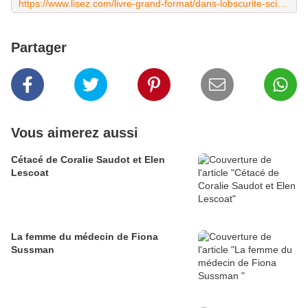
https://www.lisez.com/livre-grand-format/dans-lobscurite-scintillent-les-fragiles-etoiles/9782809849158
Partager
Vous aimerez aussi
Cétacé de Coralie Saudot et Elen
Lescoat
La femme du médecin de Fiona
Sussman