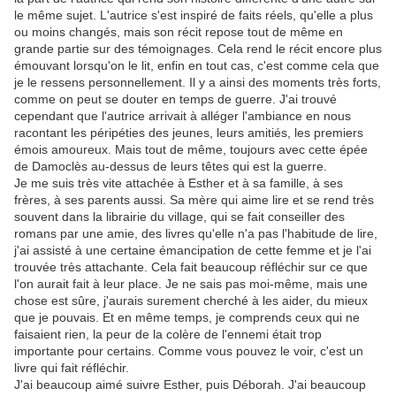
le même sujet. L'autrice s'est inspiré de faits réels, qu'elle a plus
ou moins changés, mais son récit repose tout de même en
grande partie sur des témoignages. Cela rend le récit encore plus
émouvant lorsqu'on le lit, enfin en tout cas, c'est comme cela que
je le ressens personnellement. Il y a ainsi des moments très forts,
comme on peut se douter en temps de guerre. J'ai trouvé
cependant que l'autrice arrivait à alléger l'ambiance en nous
racontant les péripéties des jeunes, leurs amitiés, les premiers
émois amoureux. Mais tout de même, toujours avec cette épée
de Damoclès au-dessus de leurs têtes qui est la guerre.
Je me suis très vite attachée à Esther et à sa famille, à ses
frères, à ses parents aussi. Sa mère qui aime lire et se rend très
souvent dans la librairie du village, qui se fait conseiller des
romans par une amie, des livres qu'elle n'a pas l'habitude de lire,
j'ai assisté à une certaine émancipation de cette femme et je l'ai
trouvée très attachante. Cela fait beaucoup réfléchir sur ce que
l'on aurait fait à leur place. Je ne sais pas moi-même, mais une
chose est sûre, j'aurais surement cherché à les aider, du mieux
que je pouvais. Et en même temps, je comprends ceux qui ne
faisaient rien, la peur de la colère de l'ennemi était trop
importante pour certains. Comme vous pouvez le voir, c'est un
livre qui fait réfléchir.
J'ai beaucoup aimé suivre Esther, puis Déborah. J'ai beaucoup