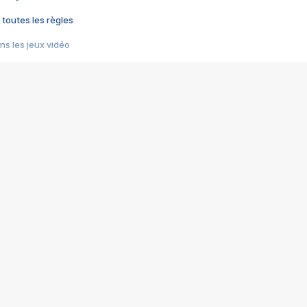
 toutes les règles
s les jeux vidéo
us choquant de Rockstar ? - Le scandale BULLY
e plus moche de Steam
du RÊVE tourne au CAUCHEMAR
pendant 8 heures
it… à tort
umiliés par un jeu vidéo
ire - Final Fantasy 8
ti un empire - Age of Empires
story DOFUS
tard, il crée l'un des pires jeux de tous les temps, MindsEye.