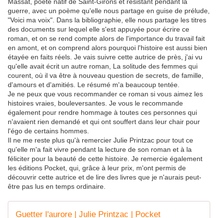
Massat, poète natif de Saint-Girons et résistant pendant la
guerre, avec un poème qu'elle nous partage en guise de prélude,
"Voici ma voix". Dans la bibliographie, elle nous partage les titres
des documents sur lequel elle s'est appuyée pour écrire ce
roman, et on se rend compte alors de l'importance du travail fait
en amont, et on comprend alors pourquoi l'histoire est aussi bien
étayée en faits réels. Je vais suivre cette autrice de près, j'ai vu
qu'elle avait écrit un autre roman, La solitude des femmes qui
courent, où il va être à nouveau question de secrets, de famille,
d'amours et d'amitiés. Le résumé m'a beaucoup tentée.
Je ne peux que vous recommander ce roman si vous aimez les
histoires vraies, bouleversantes. Je vous le recommande
également pour rendre hommage à toutes ces personnes qui
n'avaient rien demandé et qui ont souffert dans leur chair pour
l'égo de certains hommes.
Il ne me reste plus qu'à remercier Julie Printzac pour tout ce
qu'elle m'a fait vivre pendant la lecture de son roman et à la
féliciter pour la beauté de cette histoire. Je remercie également
les éditions Pocket, qui, grâce à leur prix, m'ont permis de
découvrir cette autrice et de lire des livres que je n'aurais peut-
être pas lus en temps ordinaire.
Guetter l'aurore | Julie Printzac | Pocket