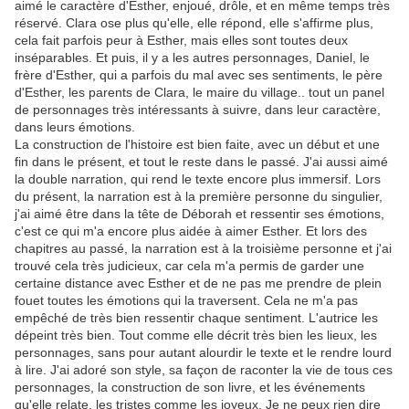
aimé le caractère d'Esther, enjoué, drôle, et en même temps très
réservé. Clara ose plus qu'elle, elle répond, elle s'affirme plus,
cela fait parfois peur à Esther, mais elles sont toutes deux
inséparables. Et puis, il y a les autres personnages, Daniel, le
frère d'Esther, qui a parfois du mal avec ses sentiments, le père
d'Esther, les parents de Clara, le maire du village.. tout un panel
de personnages très intéressants à suivre, dans leur caractère,
dans leurs émotions.
La construction de l'histoire est bien faite, avec un début et une
fin dans le présent, et tout le reste dans le passé. J'ai aussi aimé
la double narration, qui rend le texte encore plus immersif. Lors
du présent, la narration est à la première personne du singulier,
j'ai aimé être dans la tête de Déborah et ressentir ses émotions,
c'est ce qui m'a encore plus aidée à aimer Esther. Et lors des
chapitres au passé, la narration est à la troisième personne et j'ai
trouvé cela très judicieux, car cela m'a permis de garder une
certaine distance avec Esther et de ne pas me prendre de plein
fouet toutes les émotions qui la traversent. Cela ne m'a pas
empêché de très bien ressentir chaque sentiment. L'autrice les
dépeint très bien. Tout comme elle décrit très bien les lieux, les
personnages, sans pour autant alourdir le texte et le rendre lourd
à lire. J'ai adoré son style, sa façon de raconter la vie de tous ces
personnages, la construction de son livre, et les événements
qu'elle relate, les tristes comme les joyeux. Je ne peux rien dire