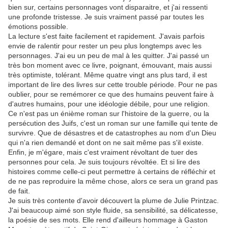
bien sur, certains personnages vont disparaitre, et j'ai ressenti
une profonde tristesse. Je suis vraiment passé par toutes les
émotions possible.
La lecture s'est faite facilement et rapidement. J'avais parfois
envie de ralentir pour rester un peu plus longtemps avec les
personnages. J'ai eu un peu de mal à les quitter. J'ai passé un
très bon moment avec ce livre, poignant, émouvant, mais aussi
très optimiste, tolérant. Même quatre vingt ans plus tard, il est
important de lire des livres sur cette trouble période. Pour ne pas
oublier, pour se remémorer ce que des humains peuvent faire à
d'autres humains, pour une idéologie débile, pour une religion.
Ce n'est pas un énième roman sur l'histoire de la guerre, ou la
persécution des Juifs, c'est un roman sur une famille qui tente de
survivre. Que de désastres et de catastrophes au nom d'un Dieu
qui n'a rien demandé et dont on ne sait même pas s'il existe.
Enfin, je m'égare, mais c'est vraiment révoltant de tuer des
personnes pour cela. Je suis toujours révoltée. Et si lire des
histoires comme celle-ci peut permettre à certains de réfléchir et
de ne pas reproduire la même chose, alors ce sera un grand pas
de fait.
Je suis très contente d'avoir découvert la plume de Julie Printzac.
J'ai beaucoup aimé son style fluide, sa sensibilité, sa délicatesse,
la poésie de ses mots. Elle rend d'ailleurs hommage à Gaston