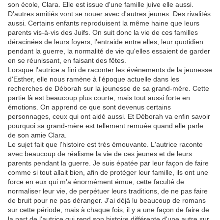
son école, Clara. Elle est issue d'une famille juive elle aussi.
D'autres amitiés vont se nouer avec d'autres jeunes. Des rivalités
aussi. Certains enfants reproduisent la même haine que leurs
parents vis-à-vis des Juifs. On suit donc la vie de ces familles
déracinées de leurs foyers, l'entraide entre elles, leur quotidien
pendant la guerre, la normalité de vie qu'elles essaient de garder
en se réunissant, en faisant des fêtes.
Lorsque l'autrice a fini de raconter les événements de la jeunesse
d'Esther, elle nous ramène à l'époque actuelle dans les
recherches de Déborah sur la jeunesse de sa grand-mère. Cette
partie là est beaucoup plus courte, mais tout aussi forte en
émotions. On apprend ce que sont devenus certains
personnages, ceux qui ont aidé aussi. Et Déborah va enfin savoir
pourquoi sa grand-mère est tellement remuée quand elle parle
de son amie Clara.
Le sujet fait que l'histoire est très émouvante. L'autrice raconte
avec beaucoup de réalisme la vie de ces jeunes et de leurs
parents pendant la guerre. Je suis épatée par leur façon de faire
comme si tout allait bien, afin de protéger leur famille, ils ont une
force en eux qui m'a énormément émue, cette faculté de
normaliser leur vie, de perpétuer leurs traditions, de ne pas faire
de bruit pour ne pas déranger. J'ai déjà lu beaucoup de romans
sur cette période, mais à chaque fois, il y a une façon de faire de
la part de l'autrice qui rend son histoire différente d'une autre sur