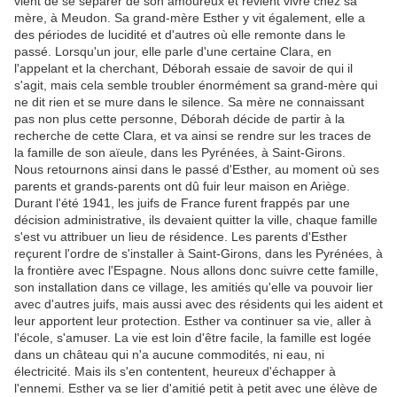
vient de se séparer de son amoureux et revient vivre chez sa
mère, à Meudon. Sa grand-mère Esther y vit également, elle a
des périodes de lucidité et d'autres où elle remonte dans le
passé. Lorsqu'un jour, elle parle d'une certaine Clara, en
l'appelant et la cherchant, Déborah essaie de savoir de qui il
s'agit, mais cela semble troubler énormément sa grand-mère qui
ne dit rien et se mure dans le silence. Sa mère ne connaissant
pas non plus cette personne, Déborah décide de partir à la
recherche de cette Clara, et va ainsi se rendre sur les traces de
la famille de son aïeule, dans les Pyrénées, à Saint-Girons.
Nous retournons ainsi dans le passé d'Esther, au moment où ses
parents et grands-parents ont dû fuir leur maison en Ariège.
Durant l'été 1941, les juifs de France furent frappés par une
décision administrative, ils devaient quitter la ville, chaque famille
s'est vu attribuer un lieu de résidence. Les parents d'Esther
reçurent l'ordre de s'installer à Saint-Girons, dans les Pyrénées, à
la frontière avec l'Espagne. Nous allons donc suivre cette famille,
son installation dans ce village, les amitiés qu'elle va pouvoir lier
avec d'autres juifs, mais aussi avec des résidents qui les aident et
leur apportent leur protection. Esther va continuer sa vie, aller à
l'école, s'amuser. La vie est loin d'être facile, la famille est logée
dans un château qui n'a aucune commodités, ni eau, ni
électricité. Mais ils s'en contentent, heureux d'échapper à
l'ennemi. Esther va se lier d'amitié petit à petit avec une élève de