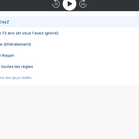
 DayZ
 a 13 ans (et vous l'avez ignoré)
e (littéralement)
im Rayan
 toutes les règles
s les jeux vidéo
us choquant de Rockstar ? - Le scandale BULLY
e plus moche de Steam
du RÊVE tourne au CAUCHEMAR
pendant 8 heures
it… à tort