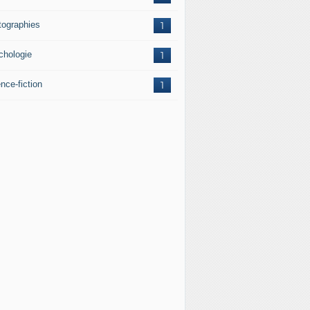
tographies
1
chologie
1
nce-fiction
1