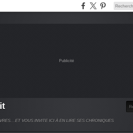
Publicité
it
VRES....ET VOUS INVITE ICI À EN LIRE SES CHRONIQUES