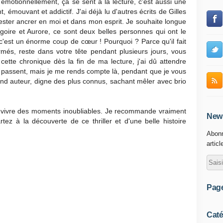
motionnellement, ça se sent à la lecture, c'est aussi une
 émouvant et addictif. J'ai déjà lu d'autres écrits de Gilles
rester ancrer en moi et dans mon esprit. Je souhaite longue
égoire et Aurore, ce sont deux belles personnes qui ont le
s c'est un énorme coup de cœur ! Pourquoi ? Parce qu'il fait
ermés, reste dans votre tête pendant plusieurs jours, vous
 cette chronique dès la fin de ma lecture, j'ai dû attendre
s passent, mais je me rends compte là, pendant que je vous
rand auteur, digne des plus connus, sachant mêler avec brio
t vivre des moments inoubliables. Je recommande vraiment
News
rtez à la découverte de ce thriller et d'une belle histoire
Abonn
articl
Pag
Caté