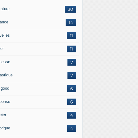
érature
30
ance
14
velles
11
ler
11
nesse
7
tastique
7
l good
6
pense
6
cier
4
orique
4