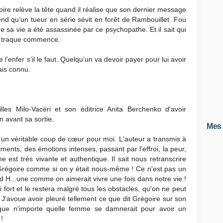
ire relève la tête quand il réalise que son dernier message
end qu’un tueur en série sévit en forêt de Rambouillet. Fou
de sa vie a été assassinée par ce psychopathe. Et il sait qui
la traque commence.
l’enfer s’il le faut. Quelqu’un va devoir payer pour lui avoir
ais connu.
lles Milo-Vacéri et son éditrice Anita Berchenko d'avoir
 avant sa sortie.
Mes 
un véritable coup de cœur pour moi. L'auteur a transmis à
iments, des émotions intenses, passant par l'effroi, la peur,
me est très vivante et authentique. Il sait nous retranscrire
e Grégoire comme si on y était nous-même ! Ce n'est pas un
 H...une comme on aimerait vivre une fois dans notre vie !
 fort et le restera malgré tous les obstacles, qu'on ne peut
 J'avoue avoir pleuré tellement ce que dit Grégoire sur son
que n'importe quelle femme se damnerait pour avoir un
!