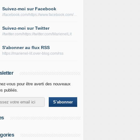
Suivez-moi sur Facebook
//facebook.com/https://www.facebook.com/lecturesdemarienel/
Suivez-moi sur Twitter
//twitter.com/https://twitter.com/MarienelLit
S'abonner au flux RSS
https://marienel-lit.over-blog.com/rss
letter
ez-vous pour être averti des nouveaux
es publiés.
es
gories