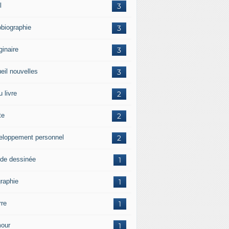
l
3
obiographie
3
ginaire
3
eil nouvelles
3
 livre
2
te
2
eloppement personnel
2
de dessinée
1
graphie
1
rre
1
our
1