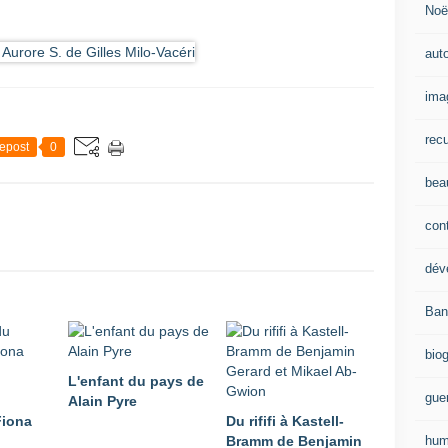
Noë
aut
ima
recu
epost
0
beau
con
dév
Ban
bio
L'enfant du pays de
gue
Alain Pyre
Fiona
Du rififi à Kastell-
hum
Bramm de Benjamin