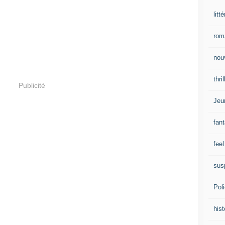
litt
rom
nou
thril
Publicité
Jeu
fan
fee
sus
Poli
hist