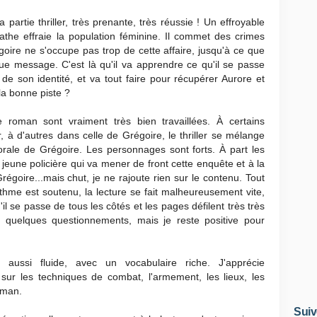
 partie thriller, très prenante, très réussie ! Un effroyable
the effraie la population féminine. Il commet des crimes
égoire ne s'occupe pas trop de cette affaire, jusqu'à ce que
ue message. C'est là qu'il va apprendre ce qu'il se passe
 de son identité, et va tout faire pour récupérer Aurore et
 la bonne piste ?
roman sont vraiment très bien travaillées. À certains
 à d'autres dans celle de Grégoire, le thriller se mélange
rale de Grégoire. Les personnages sont forts. À part les
 jeune policière qui va mener de front cette enquête et à la
Grégoire...mais chut, je ne rajoute rien sur le contenu. Tout
thme est soutenu, la lecture se fait malheureusement vite,
'il se passe de tous les côtés et les pages défilent très très
re quelques questionnements, mais je reste positive pour
 aussi fluide, avec un vocabulaire riche. J'apprécie
s sur les techniques de combat, l'armement, les lieux, les
oman.
Suiv