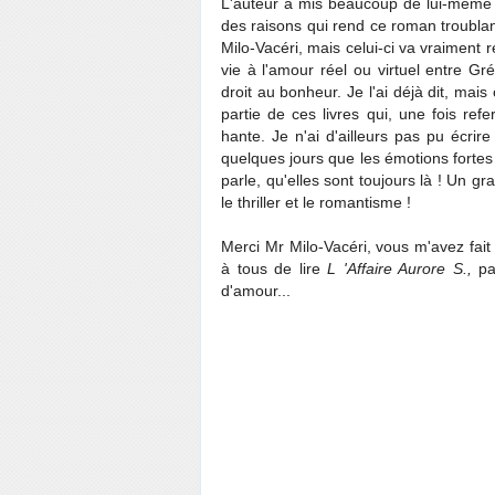
L'auteur a mis beaucoup de lui-même é
des raisons qui rend ce roman troublant,
Milo-Vacéri, mais celui-ci va vraiment 
vie à l'amour réel ou virtuel entre Gr
droit au bonheur. Je l'ai déjà dit, mai
partie de ces livres qui, une fois ref
hante. Je n'ai d'ailleurs pas pu écrire
quelques jours que les émotions forte
parle, qu'elles sont toujours là ! Un g
le thriller et le romantisme !
Merci Mr Milo-Vacéri, vous m'avez fai
à tous de lire
L 'Affaire Aurore S.,
pa
d'amour...