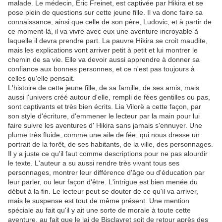
malade. Le médecin, Éric Freinet, est captivée par Hikira et se
pose plein de questions sur cette jeune fille. Il va donc faire sa
connaissance, ainsi que celle de son père, Ludovic, et à partir de
ce moment-là, il va vivre avec eux une aventure incroyable à
laquelle il devra prendre part. La pauvre Hikira se croit maudite,
mais les explications vont arriver petit à petit et lui montrer le
chemin de sa vie. Elle va devoir aussi apprendre à donner sa
confiance aux bonnes personnes, et ce n'est pas toujours à
celles qu'elle pensait.
L'histoire de cette jeune fille, de sa famille, de ses amis, mais
aussi l'univers créé autour d'elle, rempli de fées gentilles ou pas,
sont captivants et très bien écrits. Lia Vilorë a cette façon, par
son style d'écriture, d'emmener le lecteur par la main pour lui
faire suivre les aventures d' Hikira sans jamais s'ennuyer. Une
plume très fluide, comme une aile de fée, qui nous dresse un
portrait de la forêt, de ses habitants, de la ville, des personnages.
Il y a juste ce qu'il faut comme descriptions pour ne pas alourdir
le texte. L'auteur a su aussi rendre très vivant tous ses
personnages, montrer leur différence d'âge ou d'éducation par
leur parler, ou leur façon d'être. L'intrigue est bien menée du
début à la fin. Le lecteur peut se douter de ce qu'il va arriver,
mais le suspense est tout de même présent. Une mention
spéciale au fait qu'il y ait une sorte de morale à toute cette
aventure, au fait que le lai de Bisclavret soit de retour après des