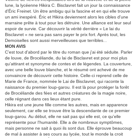
lune, la lycéenne Hikira C. Bisclavret fait un jour la connaissance
d'Éric Freinet. Un être ambigu qui la fascine et en qui elle trouve
un ami inespéré. Éric et Hikira deviennent alors les cibles d'une
marraine prête à tout pour les détruire. Une alliance est leur seul
espoir de survie. Car découvrir la vérité derrière « Le lai du
Bisclavret » ne sera pas sans payer le prix fort. Après tout, les
Demoiselles sont aussi merveilleuses que terribles...
MON AVIS
C'est tout d'abord par le titre du roman que j'ai été séduite. Parler
de louve, de Brocéliande, du lai de Bisclavret est pour moi plus
qu'attirant et synonyme de contes et de légendes. La couverture,
avec une belle louve blanche, et le résumé ont achevé de me
convaincre de découvrir cette histoire. Celle-ci reprend celle de
Marie de France, nommée le Lai de Bisclavret, qui raconte la
naissance du premier loup-garou. Il est là pour protéger la forêt
de Brocéliande des fées et autres créatures de la magie noire,
celle régnant dans ces lieux étant pure.
Hikira est une jeune fille comme les autres, mais en apparence
seulement, car elle se trouve être la descendante de ce premier
loup-garou. Au début, elle ne sait pas qui elle est, ce qu'elle
représente pour l'humanité. Elle a de nombreux symptômes,
mais personne ne sait à quoi ils sont dus. Elle éprouve beaucoup
de mal à assister à ses cours au lycée, tout le monde la croit